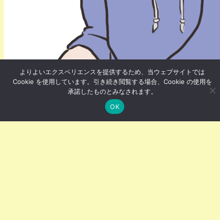
よりよいエクスペリエンスを提供するため、当ウェブサイトでは
ゲーム・アニメ
Cookie を使用しています。引き続き閲覧する場合、Cookie の使用を
承諾したものとみなされます。
TRPG（テーブルトークロールプレイン
OK
グゲーム）
最近はパソコンは使うものの、一般的なテレビゲームと
異なりサイコロなどの道具を用いて、人同士の会話とル
ールブックに記載されたルールに従って遊ぶ“対話型”の
ゲーム。
遊ぶためのルールや世界観を記したルールブックがあ