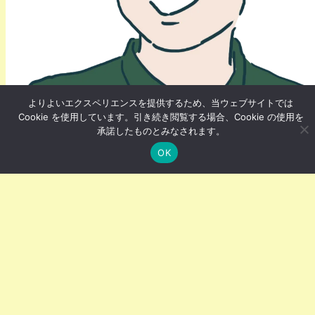
よりよいエクスペリエンスを提供するため、当ウェブサイトでは
ライフ・生活
Cookie を使用しています。引き続き閲覧する場合、Cookie の使用を
承諾したものとみなされます。
休日や終業後にSNSで趣味仲間と会話す
OK
る
主には、趣味のSNSのグループに参加していて、大きな
括りでは同じ趣味であっても、その中で更にピンポイン
トの趣向やフィーリングの合う方達がいます。そういう
方達とはスレッドのなかで深い会話をしていきます。そ
うしていくうちに、別途分科会的なグループ、場を作