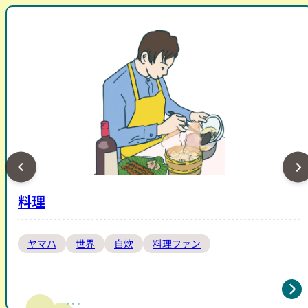
料理
ヤマハ
世界
自炊
料理ファン