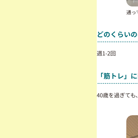
通っ
どのくらいの
週1-2回
「筋トレ」に
40歳を過ぎて